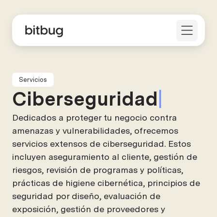
Servicios
C
i
b
e
r
s
e
g
u
r
i
d
a
d
Dedicados a proteger tu negocio contra
amenazas y vulnerabilidades, ofrecemos
servicios extensos de ciberseguridad. Estos
incluyen aseguramiento al cliente, gestión de
riesgos, revisión de programas y políticas,
prácticas de higiene cibernética, principios de
seguridad por diseño, evaluación de
exposición, gestión de proveedores y